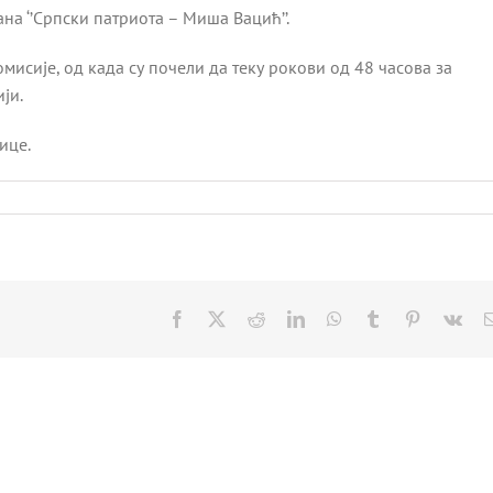
на ‘’Српски патриота – Миша Вацић’’.
мисије, од када су почели да теку рокови од 48 часова за
ји.
ице.
Facebook
X
Reddit
LinkedIn
WhatsApp
Tumblr
Pinterest
Vk