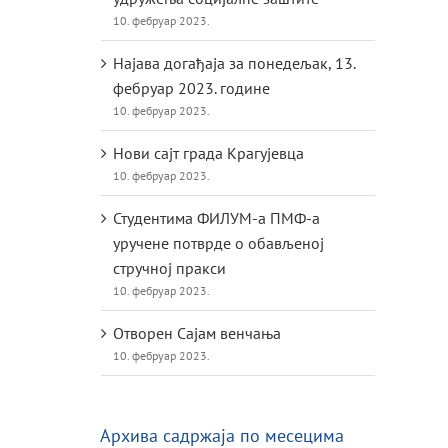
10. фебруар 2023.
Најава догађаја за понедељак, 13.
фебруар 2023. године
10. фебруар 2023.
Нови сајт града Крагујевца
10. фебруар 2023.
Студентима ФИЛУМ-а ПМФ-а
уручене потврде о обављеној
стручној пракси
10. фебруар 2023.
Отворен Сајам венчања
10. фебруар 2023.
Архива садржаја по месецима