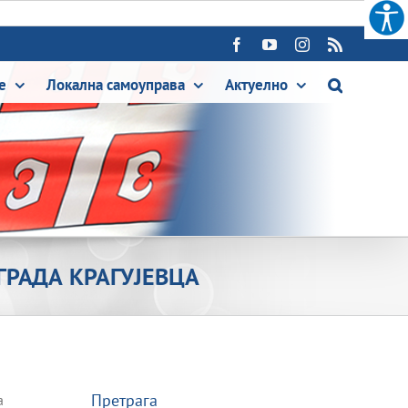
Facebook
YouTube
Instagram
Rss
е
Локална самоуправа
Актуелно
ГРАДА КРАГУЈЕВЦА
Претрага
а