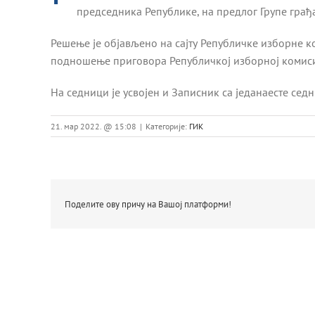
председника Републике, на предлог Групе грађа
Решење је објављено на сајту Републичке изборне ко
подношење приговора Републичкој изборној комиси
На седници је усвојен и Записник са једанаесте седн
21. мар 2022. @ 15:08
|
Категорије:
ГИК
Поделите ову причу на Вашој платформи!