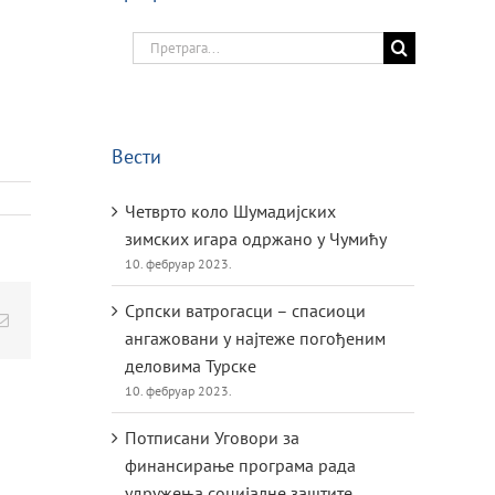
Search
for:
Вести
Четврто коло Шумадијских
зимских игара одржано у Чумићу
10. фебруар 2023.
Српски ватрогасци – спасиоци
Email
ангажовани у најтеже погођеним
деловима Турске
10. фебруар 2023.
Потписани Уговори за
финансирање програма рада
удружења социјалне заштите