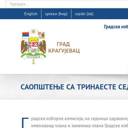
Skip
Search
to
for:
English
српски (ћир)
srpski (lat)
content
Градска из
САОПШТЕЊЕ СА ТРИНАЕСТЕ СЕ
Г
радска изборна комисија, на седници одржаној 
именовању члана и заменика члана Градске из