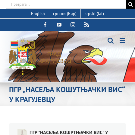
Skip
Search
to
for:
English
српски (ћир)
srpski (lat)
content
Facebook
YouTube
Instagram
Rss
ПГР „НАСЕЉА КОШУТЊАЧКИ ВИС“
У КРАГУЈЕВЦУ
ПГР "НАСЕЉА КОШУТЊАЧКИ ВИС" У