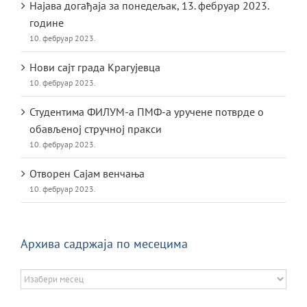
Најава догађаја за понедељак, 13. фебруар 2023.
године
10. фебруар 2023.
Нови сајт града Крагујевца
10. фебруар 2023.
Студентима ФИЛУМ-а ПМФ-а уручене потврде о
обављеној стручној пракси
10. фебруар 2023.
Отворен Сајам венчања
10. фебруар 2023.
Архива садржаја по месецима
Архива
садржаја