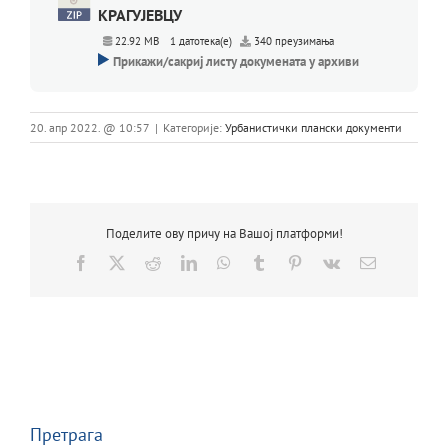
КРАГУЈЕВЦУ
22.92 MB
1 датотека(е)
340 преузимања
Прикажи/сакриј листу докумената у архиви
20. апр 2022. @ 10:57
|
Категорије:
Урбанистички плански документи
Поделите ову причу на Вашој платформи!
Facebook
X
Reddit
LinkedIn
WhatsApp
Tumblr
Pinterest
Vk
Email
Претрага