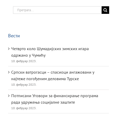
Search
for:
Вести
Четврто коло Шумадијских зимских игара
одржано у Чумићу
10. фебруар 2023.
Српски ватрогасци – спасиоци ангажовани у
најтеже погођеним деловима Турске
10. фебруар 2023.
Потписани Уговори за финансирање програма
рада удружења социјалне заштите
10. фебруар 2023.