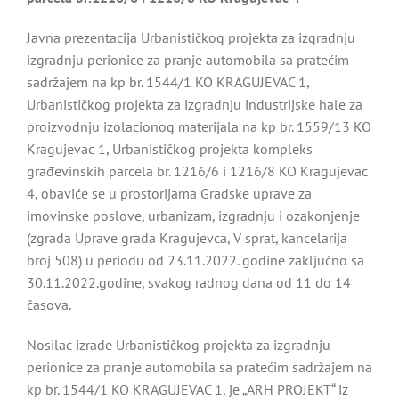
Javna prezentacija Urbanističkog projekta za izgradnju
izgradnju perionice za pranje automobila sa pratećim
sadržajem na kp br. 1544/1 KO KRAGUJEVAC 1,
Urbanističkog projekta za izgradnju industrijske hale za
proizvodnju izolacionog materijala na kp br. 1559/13 KO
Kragujevac 1, Urbanističkog projekta kompleks
građevinskih parcela br. 1216/6 i 1216/8 KO Kragujevac
4, obaviće se u prostorijama Gradske uprave za
imovinske poslove, urbanizam, izgradnju i ozakonjenje
(zgrada Uprave grada Kragujevca, V sprat, kancelarija
broj 508) u periodu od 23.11.2022. godine zaključno sa
30.11.2022.godine, svakog radnog dana od 11 do 14
časova.
Nosilac izrade Urbanističkog projekta za izgradnju
perionice za pranje automobila sa pratećim sadržajem na
kp br. 1544/1 KO KRAGUJEVAC 1, je „ARH PROJEKT“ iz