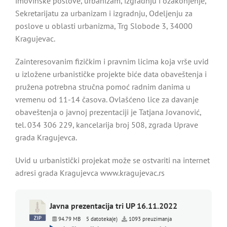
imovinske poslove, urbanizam, izgradnju i ozakonjenje,
Sekretarijatu za urbanizam i izgradnju, Odeljenju za
poslove u oblasti urbanizma, Trg Slobode 3, 34000
Kragujevac.
Zainteresovanim fizičkim i pravnim licima koja vrše uvid
u izložene urbanističke projekte biće data obaveštenja i
pružena potrebna stručna pomoć radnim danima u
vremenu od 11-14 časova. Ovlašćeno lice za davanje
obaveštenja o javnoj prezentaciji je Tatjana Jovanović,
tel. 034 306 229, kancelarija broj 508, zgrada Uprave
grada Kragujevca.
Uvid u urbanistički projekat može se ostvariti na internet
adresi grada Kragujevca www.kragujevac.rs
Javna prezentacija tri UP 16.11.2022
94.79 MB
5 datoteka(e)
1093 preuzimanja