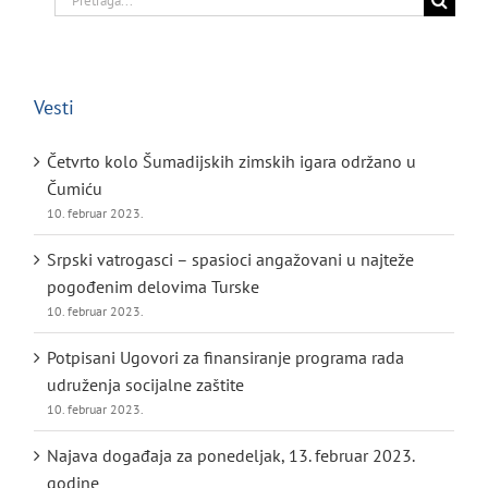
for:
Vesti
Četvrto kolo Šumadijskih zimskih igara održano u
Čumiću
10. februar 2023.
Srpski vatrogasci – spasioci angažovani u najteže
pogođenim delovima Turske
10. februar 2023.
Potpisani Ugovori za finansiranje programa rada
udruženja socijalne zaštite
10. februar 2023.
Najava događaja za ponedeljak, 13. februar 2023.
godine