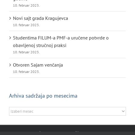
10. februar 2023.
Novi sajt grada Kragujevca
10. februar 2023.
Studentima FILUM-a PMF-a uručene potvrde o
obavljenoj stručnoj praksi
10. februar 2023.
Otvoren Sajam venčanja
10. februar 2023.
Arhiva sadržaja po mesecima
Arhiva
sadržaja
po
mesecima
© Sva prava zadržana. 2025.,
Uslovi korišćenja
sajta grada Kragujevca |