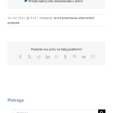
Prikaži/sakrij listu dokumenata u arhivi
16. nov 2022. @ 9:14
|
Kategorije:
Javna prezentacija urbanističkih
projekata
Podelite ovu priču na Vašoj platformi!
Facebook
X
Reddit
LinkedIn
WhatsApp
Tumblr
Pinterest
Vk
Email
Pretraga
Search