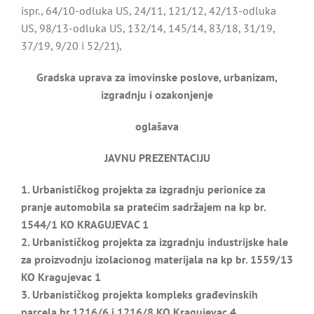
ispr., 64/10-odluka US, 24/11, 121/12, 42/13-odluka
US, 98/13-odluka US, 132/14, 145/14, 83/18, 31/19,
37/19, 9/20 i 52/21),
Gradska uprava za imovinske poslove, urbanizam,
izgradnju i ozakonjenje
oglašava
JAVNU PREZENTACIJU
1. Urbanističkog projekta za izgradnju perionice za
pranje automobila sa pratećim sadržajem na kp br.
1544/1 KO KRAGUJEVAC 1
2. Urbanističkog projekta za izgradnju industrijske hale
za proizvodnju izolacionog materijala na kp br. 1559/13
KO Kragujevac 1
3. Urbanističkog projekta kompleks građevinskih
parcela br.1216/6 i 1216/8 KO Kragujevac 4