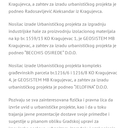
Kragujevca, a zahtev za izradu urbanističkog projekta je
podneo Radosavljević Aleksandar iz Kragujevca.
Nosilac izrade Urbanističkog projekta za izgradnju
industrijske hale za proizvodnju izolacionog materijala
na kp br. 1559/13 KO Kragujevac 1, je GEOSISTEM MB
Kragujevac, a zahtev za izradu urbanističkog projekta je
podneo “BECCHIS OSIREDE“ D.O.O.
Nosilac izrade Urbanističkog projekta kompleks
građevinskih parcela br.1216/6 i 1216/8 KO Kragujevac
4, je GEOSISTEM MB Kragujevac, a zahtev za izradu
urbanističkog projekta je podneo “JELOFINA“ D.O.O.
Pozivaju se sva zainteresovana fizička i pravna lica da
izvrše uvid u urbanističke projekte, kao i da u toku
trajanja javne prezentacije dostave svoje primedbe i
sugestije u pisanom obliku Gradskoj upravi za